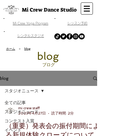
Mi Crew Dance Studio
​Mi Crew Yoga Program
​レッスン予約
​レンタルスタジオ
ホーム
＞
blog
​blog
​ブログ
blog
スタジオニュース
全ての記事
mi crew staff
スタジオニュース
2023年4月27日
読了時間: 2分
コンテスト入賞
（重要）発表会の振付期間によ
イベント
る新規体験クローズについて