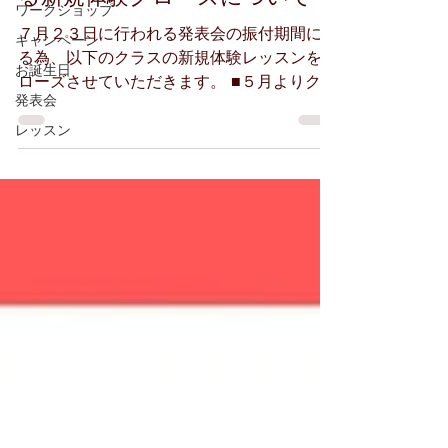
ワークショップ
７月２３日に行われる発表会の振付期間に入
キャンペーン
る為、以下のクラスの新規体験レッスンをク
お誕生日
ローズさせていただきます。 ■５月よりクロ
発表会
ーズ ・（月）Kury HOUSE 入門クラス ・
（月）HIMEKA FREESTYLE クラス ・
レッスン
（水）HIMEKA K-POP OPENクラス...