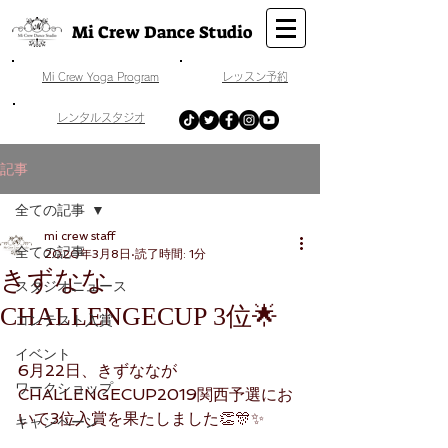
Mi Crew Dance Studio
​Mi Crew Yoga Program
​レッスン予約
​レンタルスタジオ
記事
全ての記事
mi crew staff
全ての記事
2020年3月8日
読了時間: 1分
きずなな
スタジオニュース
CHALLENGECUP 3位🌟
コンテスト入賞
イベント
6月22日、きずななが
ワークショップ
CHALLENGECUP2019関西予選にお
いて3位入賞を果たしました👏🎊✨
キャンペーン