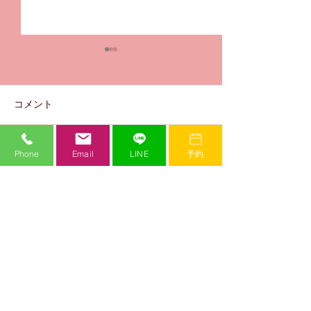
コメント
華音 優勝おめ
Phone
Email
LINE
予約
コメントを追加…
未蘭 優勝おめでとう🎉
✨
Mi Crew Dance Studio
ミークルーダンススタジオ
​JR加古川駅から徒歩３分。関西の実力派ダンサーが多数在籍する本格派のダンス
スタジオ。世界で活躍するダンサーを招いてのワークショップも多数開催。白を
基調とした清潔感のあるダンスホールをはじめ、最先端の設備が揃っています。
動画配信サービスや入退室管理サービスなど、お子様を預ける保護者様にとって
も嬉しい充実のサービス。スタッフは全て女性で、子供から大人まで安心して通