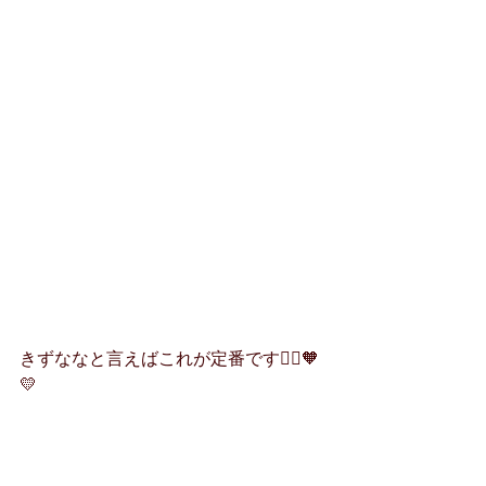
きずななと言えばこれが定番です👯‍♀️🧡
💛