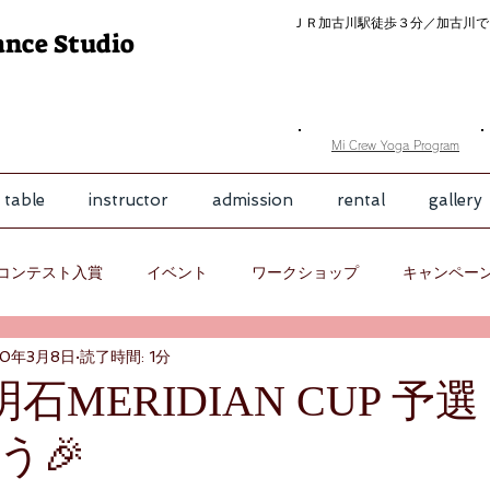
ＪＲ加古川駅徒歩３分／
加古川で
ance Studio
​Mi Crew Yoga Program
 table
instructor
admission
rental
gallery
コンテスト入賞
イベント
ワークショップ
キャンペー
20年3月8日
読了時間: 1分
a✨明石MERIDIAN CUP 予
う🎉