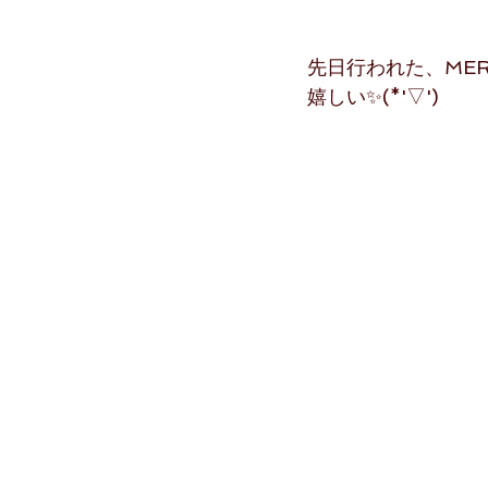
先日行われた、MERI
嬉しい✨(*'▽')