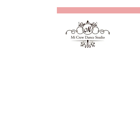
Delude 3位おめでとうござい
ます！！
Mi Crew
ミーク
​JR加古川駅から徒歩３分。関西の実力
派のダンススタジオ。世界で活躍するダ
ップも多数開催。白を基調とした清潔感
め、最先端の設備が揃っています。動画
ービスなど、お子様を預ける保護者様に
ス。スタッフは全て女性で、子供から大
けます。
また、Mi Crew Yoga Programと