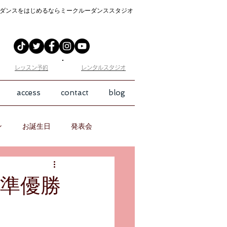
ダンスをはじめるなら
ミークルーダンススタジオ
​レッスン予約
​レンタルスタジオ
access
contact
blog
ン
お誕生日
発表会
選 準優勝