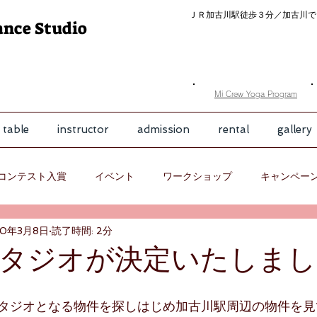
ＪＲ加古川駅徒歩３分／
加古川で
ance Studio
​Mi Crew Yoga Program
 table
instructor
admission
rental
gallery
コンテスト入賞
イベント
ワークショップ
キャンペー
20年3月8日
読了時間: 2分
タジオが決定いたしまし
タジオとなる物件を探しはじめ加古川駅周辺の物件を見