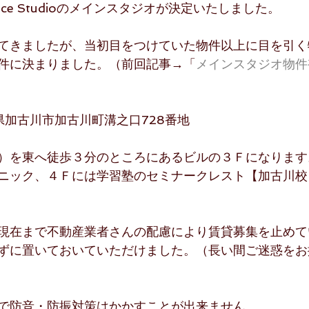
Dance Studioのメインスタジオが決定いたしました。
てきましたが、当初目をつけていた物件以上に目を引く
件に決まりました。（前回記事→「
メインスタジオ物件
兵庫県加古川市加古川町溝之口728番地
）を東へ徒歩３分のところにあるビルの３Ｆになります
ニック、４Ｆには学習塾のセミナークレスト【加古川校
現在まで不動産業者さんの配慮により賃貸募集を止めて
ずに置いておいていただけました。（長い間ご迷惑をお
で防音・防振対策はかかすことが出来ません。