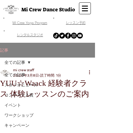
Mi Crew Dance Studio
​Mi Crew Yoga Program
​レッスン予約
​レンタルスタジオ
記事
全ての記事
mi crew staff
全ての記事
2020年3月8日
読了時間: 1分
YUU☆Waack 経験者クラ
スタジオニュース
ス 体験レッスンのご案内
コンテスト入賞
イベント
ワークショップ
キャンペーン