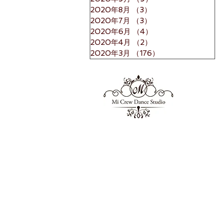
2020年8月
（3）
3件の記事
2020年7月
（3）
3件の記事
2020年6月
（4）
4件の記事
2020年4月
（2）
2件の記事
2020年3月
（176）
176件の記事
Mi Crew
ミーク
​JR加古川駅から徒歩３分。関西の実力
派のダンススタジオ。世界で活躍するダ
ップも多数開催。白を基調とした清潔感
め、最先端の設備が揃っています。動画