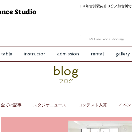
ＪＲ加古川駅徒歩３分／
加古川で
ance Studio
​Mi Crew Yoga Program
 table
instructor
admission
rental
gallery
​blog
​ブログ
全ての記事
スタジオニュース
コンテスト入賞
イベン
キャンペーン
お誕生日
発表会
レッスン