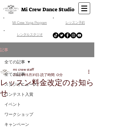
Mi Crew Dance Studio
​Mi Crew Yoga Program
​レッスン予約
​レンタルスタジオ
記事
全ての記事
mi crew staff
全ての記事
2024年5月31日
読了時間: 0分
レッスン料金改定のお知ら
スタジオニュース
せ
コンテスト入賞
イベント
ワークショップ
キャンペーン