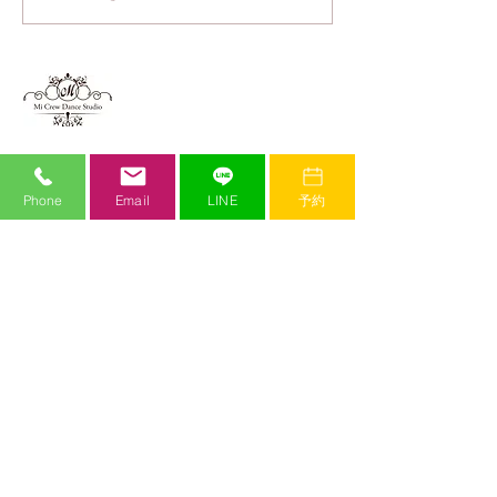
降のマスク着用につい
て】
Mi Crew Dance Studio
ミークルーダンススタジオ
​JR加古川駅から徒歩３分。関西の実力派ダンサーが多数在籍する本格派のダンス
スタジオ。世界で活躍するダンサーを招いてのワークショップも多数開催。白を
基調とした清潔感のあるダンスホールをはじめ、最先端の設備が揃っています。
Phone
Email
LINE
予約
動画配信サービスや入退室管理サービスなど、お子様を預ける保護者様にとって
も嬉しい充実のサービス。スタッフは全て女性で、子供から大人まで安心して通
っていただけます。
また、Mi Crew Yoga Programという本格派のヨガレッスンプログラムも提供してお
り、経験豊富なインストラクターと快適な施設環境で初心者の方から経験者の方
までお楽しみいただけます。
introduction​
gallery​
-
選ばれる理由
-
スタジオ風景
-
習い事としてのダンス
-
レッスン風景
-
ジャンル
-
チーム紹介
-
お客様の声
-
過去のチーム紹介
-
よくあるご質問
-
発表会
​instructor
​admission
​time table