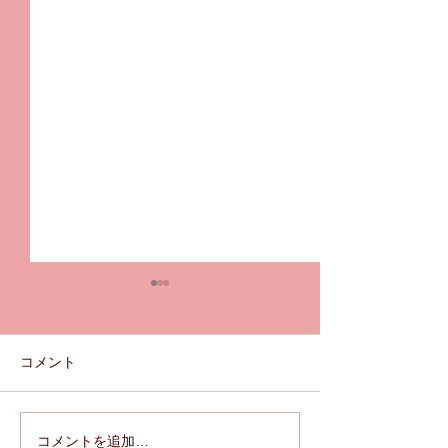
コメント
『THE BIRTH V
コメントを追加…
【令和５年３月１３日以