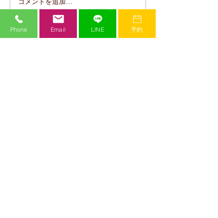
コメントを追加…
未蘭 優勝おめでとう🎉
華音 DREAM L
✨
FINAL 優勝おめ
Phone
Email
LINE
予約
Mi Crew Dance Studio
ミークルーダンススタジオ
​JR加古川駅から徒歩３分。関西の実力派ダンサーが多数在籍する本格派のダンス
スタジオ。世界で活躍するダンサーを招いてのワークショップも多数開催。白を
基調とした清潔感のあるダンスホールをはじめ、最先端の設備が揃っています。
動画配信サービスや入退室管理サービスなど、お子様を預ける保護者様にとって
も嬉しい充実のサービス。スタッフは全て女性で、子供から大人まで安心して通
っていただけます。
また、Mi Crew Yoga Programという本格派のヨガレッスンプログラムも提供してお
り、経験豊富なインストラクターと快適な施設環境で初心者の方から経験者の方
までお楽しみいただけます。
introduction​
gallery​
-
選ばれる理由
-
スタジオ風景
-
習い事としてのダンス
-
レッスン風景
-
ジャンル
-
チーム紹介
-
お客様の声
-
過去のチーム紹介
-
よくあるご質問
-
発表会
​instructor
​admission