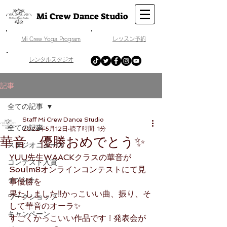
Mi Crew Dance Studio
​Mi Crew Yoga Program
​レッスン予約
​レンタルスタジオ
記事
全ての記事
Staff Mi Crew Dance Studio
全ての記事
2022年5月12日
読了時間: 1分
華音 優勝おめでとう✨
スタジオニュース
YUU先生WAACKクラスの華音が
コンテスト入賞
Soulm8オンラインコンテストにて見
イベント
事優勝を
果たしました‼かっこいい曲、振り、そ
ワークショップ
して華音のオーラ✨
キャンペーン
すごくかっこいい作品です ❕ 発表会が