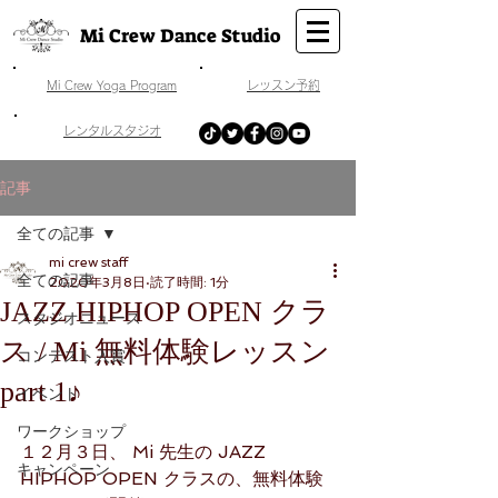
Mi Crew Dance Studio
​Mi Crew Yoga Program
​レッスン予約
​レンタルスタジオ
記事
全ての記事
mi crew staff
全ての記事
2020年3月8日
読了時間: 1分
JAZZ HIPHOP OPEN クラ
スタジオニュース
ス / Mi 無料体験レッスン
コンテスト入賞
part 1♪
イベント
ワークショップ
１２月３日、 Mi 先生の JAZZ 
キャンペーン
HIPHOP OPEN クラスの、無料体験