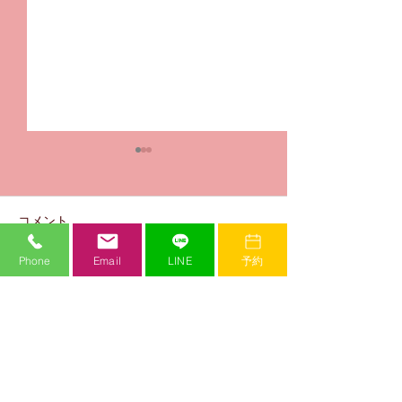
コメント
Phone
Email
LINE
予約
コメントを追加…
KEIJI先生🌟お誕生日おめ
Kury先生🌟お
でとうございます✨
でとうございま
Mi Crew Dance Studio
ミークルーダンススタジオ