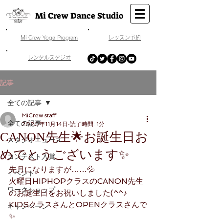
Mi Crew Dance Studio
​Mi Crew Yoga Program
​レッスン予約
​レンタルスタジオ
記事
全ての記事
MiCrew staff
全ての記事
2020年11月14日
読了時間: 1分
CANON先生🌟お誕生日お
スタジオニュース
めでとうございます✨
コンテスト入賞
先月になりますが……💦
イベント
火曜日HIPHOPクラスのCANON先生
ワークショップ
のお誕生日をお祝いしました(^^♪
KIDSクラスさんとOPENクラスさんで
キャンペーン
✨