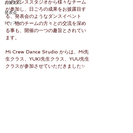
かのダンススタジオから様々なチーム
お誕生日
が参加し、日ごろの成果をお披露目す
発表会
る、発表会のようなダンスイベント
レッスン
で、他のチームの方々との交流を深め
る事も、開催の一つの趣旨とされてい
ます。
Mi Crew Dance Studio からは、Mi先
生クラス、YUKI先生クラス、YUU先生
クラスが参加させていただきました✨