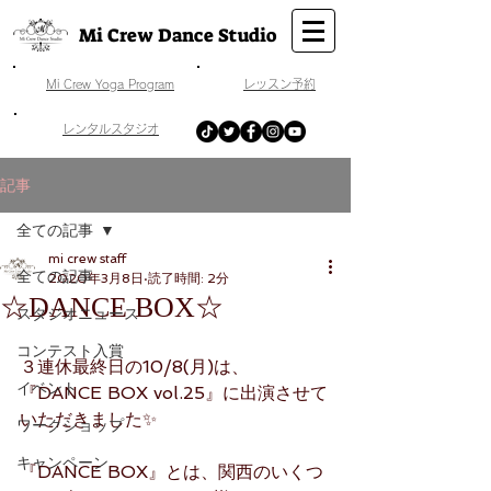
Mi Crew Dance Studio
​Mi Crew Yoga Program
​レッスン予約
​レンタルスタジオ
記事
全ての記事
mi crew staff
全ての記事
2020年3月8日
読了時間: 2分
☆DANCE BOX☆
スタジオニュース
コンテスト入賞
３連休最終日の10/8(月)は、
イベント
『DANCE BOX vol.25』に出演させて
いただきました✨
ワークショップ
キャンペーン
『DANCE BOX』とは、関西のいくつ