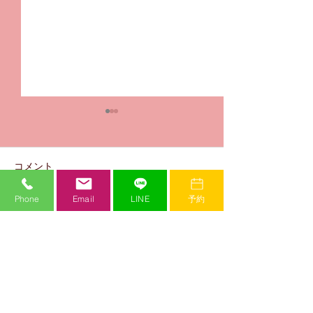
（重要）発表会の振付期
間による新規体験クロー
ズについて
７月２３日に行われる発表会
コメント
の振付期間に入る為、以下の
クラスの新規体験レッスンを
Phone
Email
LINE
予約
クローズさせていただきま
コメントを追加…
【令和５年３月
す。 ■５月よりクローズ ・
降のマスク着用
（月）Kury HOUSE 入門ク
て】
ラス ・（月）HIMEKA
FREESTYLE クラス ・
Mi Crew Dance Studio
（水）HIMEKA K-POP
ミークルーダンススタジオ