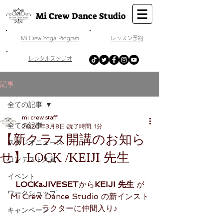
Mi Crew Dance Studio
​Mi Crew Yoga Program
​レッスン予約
​レンタルスタジオ
記事
全ての記事
mi crew staff
全ての記事
2020年3月8日
読了時間: 1分
【新クラス開講のお知ら
スタジオニュース
せ】LOCK /KEIJI 先生
コンテスト入賞
イベント
LOCKaJIVESET
から
KEIJI 先生 
が
ワークショップ
Mi Crew Dance Studio の新インスト
ラクターに仲間入り♪
キャンペーン