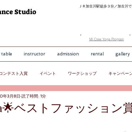
ＪＲ加古川駅徒歩３分／
加古川で
ance Studio
​Mi Crew Yoga Program
 table
instructor
admission
rental
gallery
コンテスト入賞
イベント
ワークショップ
キャンペー
20年3月8日
読了時間: 1分
-Na🌟ベストファッション