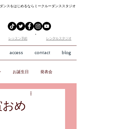
ダンスをはじめるなら
ミークルーダンススタジオ
​レッスン予約
​レンタルスタジオ
access
contact
blog
ン
お誕生日
発表会
賞おめ