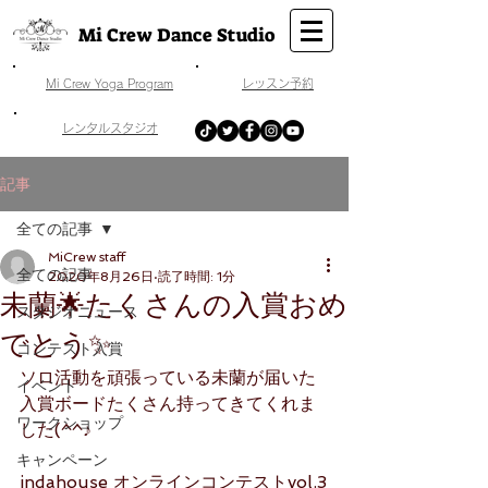
Mi Crew Dance Studio
​Mi Crew Yoga Program
​レッスン予約
​レンタルスタジオ
記事
全ての記事
MiCrew staff
全ての記事
2020年8月26日
読了時間: 1分
未蘭🌟たくさんの入賞おめ
スタジオニュース
でとう✨
コンテスト入賞
ソロ活動を頑張っている未蘭が届いた
イベント
入賞ボードたくさん持ってきてくれま
ワークショップ
した(^^♪
キャンペーン
indahouse オンラインコンテストvol.3