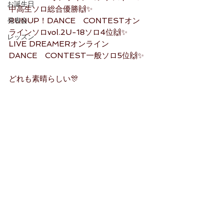
お誕生日
中高生ソロ総合優勝🙌✨
RUNUP！DANCE　CONTESTオン
発表会
ラインソロvol.2U-18ソロ4位🙌✨
レッスン
LIVE DREAMERオンライン　
DANCE　CONTEST一般ソロ5位🙌✨
どれも素晴らしい🎊