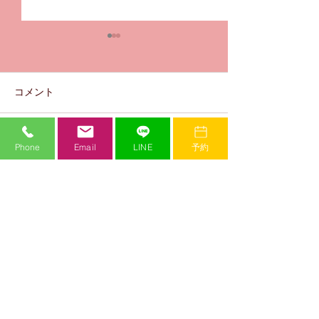
コメント
華音 優勝おめ
Phone
Email
LINE
予約
コメントを追加…
未蘭 優勝おめでとう🎉
✨
Mi Crew Dance Studio
ミークルーダンススタジオ
​JR加古川駅から徒歩３分。関西の実力派ダンサーが多数在籍する本格派のダンス
スタジオ。世界で活躍するダンサーを招いてのワークショップも多数開催。白を
基調とした清潔感のあるダンスホールをはじめ、最先端の設備が揃っています。
動画配信サービスや入退室管理サービスなど、お子様を預ける保護者様にとって
も嬉しい充実のサービス。スタッフは全て女性で、子供から大人まで安心して通
っていただけます。