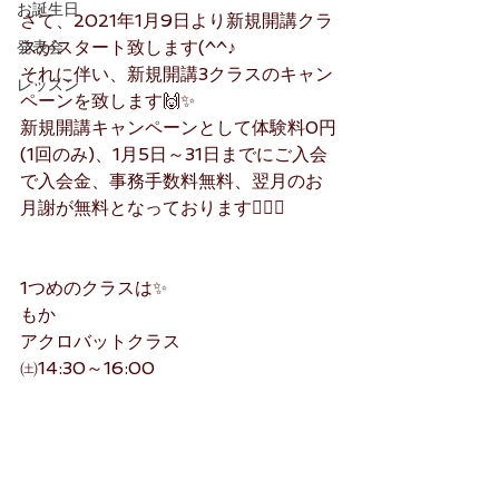
お誕生日
さて、2021年1月9日より新規開講クラ
スがスタート致します(^^♪
発表会
それに伴い、新規開講3クラスのキャン
レッスン
ペーンを致します🙌✨
新規開講キャンペーンとして体験料0円
(1回のみ)、1月5日～31日までにご入会
で入会金、事務手数料無料、翌月のお
月謝が無料となっております‍🙇‍♀✨
1つめのクラスは✨
もか
アクロバットクラス
㈯14:30～16:00