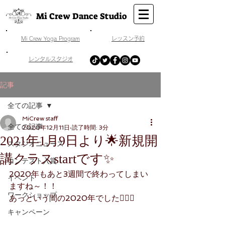
Mi Crew Dance Studio
​Mi Crew Yoga Program
​レッスン予約
​レンタルスタジオ
記事
全ての記事
MiCrew staff
全ての記事
2020年12月11日
読了時間: 3分
2021年1月9日より🌟新規開
スタジオニュース
講クラスstartです✨
コンテスト入賞
2020年もあと3週間で終わってしまい
イベント
ますね～！！
ワークショップ
あっという間の2020年でした🙇‍♀️✨
キャンペーン