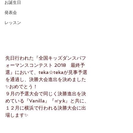
お誕生日
発表会
レッスン
先日行われた『全国キッズダンスパフ
ォーマンスコンテスト 2018　最終予
選』において、teka☆tekaが見事予選
を通過し、決勝大会進出を決めました
✨おめでとう！
９月の予選大会で同じく決勝進出を決
めている『Vanilla』『㎥y:k』と共に、
１２月に横浜で行われる決勝大会に出
場します✨