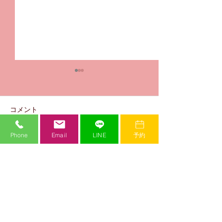
コメント
Phone
Email
LINE
予約
華音 優勝おめ
コメントを追加…
未蘭 優勝おめでとう🎉
✨
Mi Crew Dance Studio
ミークルーダンススタジオ