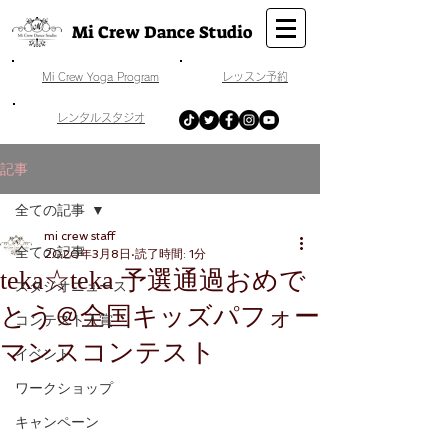
Mi Crew Dance Studio
​Mi Crew Yoga Program
​レッスン予約
​レンタルスタジオ
記事
全ての記事
mi crew staff
全ての記事
2020年3月8日
読了時間: 1分
teka☆teka 予選通過おめで
スタジオニュース
とう＠全国キッズパフォー
コンテスト入賞
マンスコンテスト
イベント
ワークショップ
キャンペーン