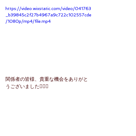
https://video.wixstatic.com/video/041763
_b39845c2f27b4967a9c722c102557cde
/1080p/mp4/file.mp4
関係者の皆様、貴重な機会をありがと
うございました🙇‍♀️✨