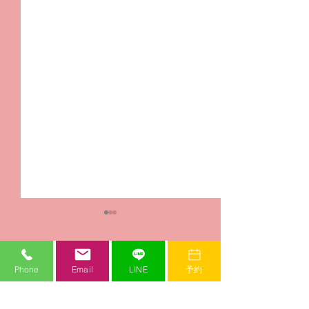
コメント
Phone
Email
LINE
予約
かこフェス2022
2021年2月前半