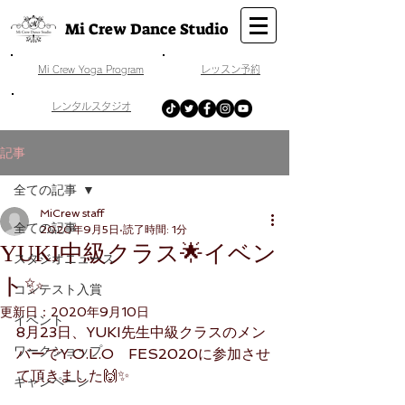
Mi Crew Dance Studio
​Mi Crew Yoga Program
​レッスン予約
​レンタルスタジオ
記事
全ての記事
MiCrew staff
全ての記事
2020年9月5日
読了時間: 1分
YUKI中級クラス🌟イベン
スタジオニュース
ト✨
コンテスト入賞
更新日：
2020年9月10日
イベント
8月23日、YUKI先生中級クラスのメン
ワークショップ
バーでY.O.L.O　FES2020に参加させ
て頂きました🙌✨
キャンペーン