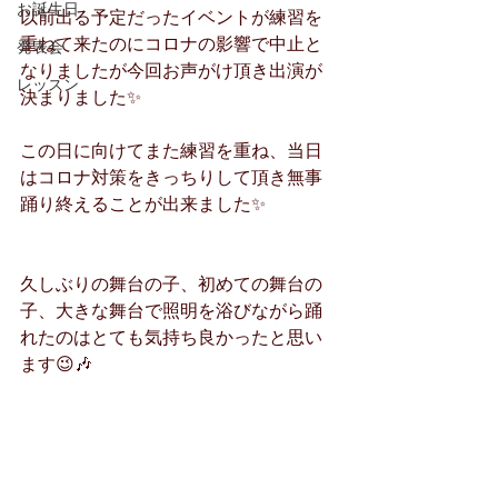
お誕生日
以前出る予定だったイベントが練習を
重ねて来たのにコロナの影響で中止と
発表会
なりましたが今回お声がけ頂き出演が
レッスン
決まりました✨
この日に向けてまた練習を重ね、当日
はコロナ対策をきっちりして頂き無事
踊り終えることが出来ました✨
久しぶりの舞台の子、初めての舞台の
子、大きな舞台で照明を浴びながら踊
れたのはとても気持ち良かったと思い
ます😉🎶