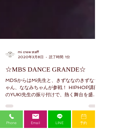
mi crew staff
2020年3月8日
読了時間: 1分
☆MBS DANCE GRANDE☆
MDSからはMi先生と、きずななのきずなち
ゃん、ななみちゃんが参戦！ HIPHOP講師
のYUKI先生の振り付けで、熱く舞台を盛り
上げてくれました。 まだ小学生とは思えな
いくらい、パワフルなダンスを魅せてくれる
Phone
Email
LINE
予約
「きずなな」の２人。...