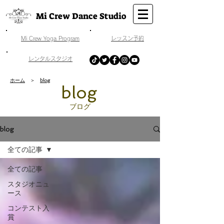
Mi Crew Dance Studio
​Mi Crew Yoga Program
​レッスン予約
​レンタルスタジオ
ホーム
＞
blog
​blog
​ブログ
blog
全ての記事
全ての記事
スタジオニュ
ース
コンテスト入
賞