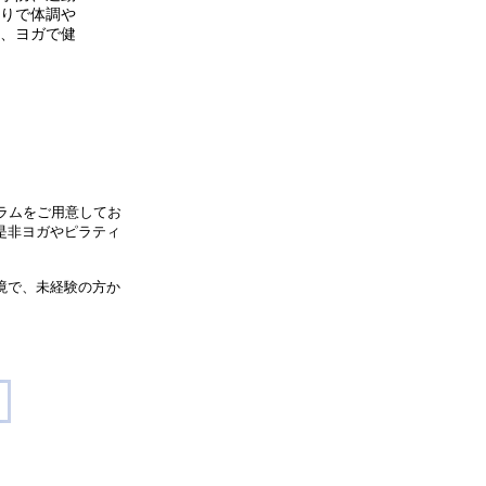
りで体調や
、ヨガで健
ラムをご用意してお
是非ヨガやピラティ
境で、未経験の方か