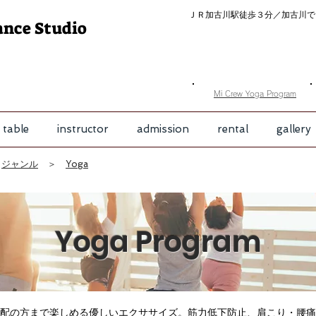
ＪＲ加古川駅徒歩３分／
加古川で
ance Studio
​Mi Crew Yoga Program
 table
instructor
admission
rental
gallery
＞
ジャンル
＞
Yoga
Yoga Program
配の方まで楽しめる優しいエクササイズ。筋力低下防止、肩こり・腰痛