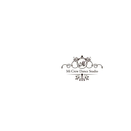
Mi Crew
ミーク
​JR加古川駅から徒歩３分。関西の実力
派のダンススタジオ。世界で活躍するダ
ップも多数開催。白を基調とした清潔感